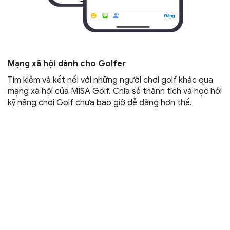
Mạng xã hội dành cho Golfer
Tìm kiếm và kết nối với những người chơi golf khác qua
mạng xã hội của MISA Golf. Chia sẻ thành tích và học hỏi
kỹ năng chơi Golf chưa bao giờ dễ dàng hơn thế.