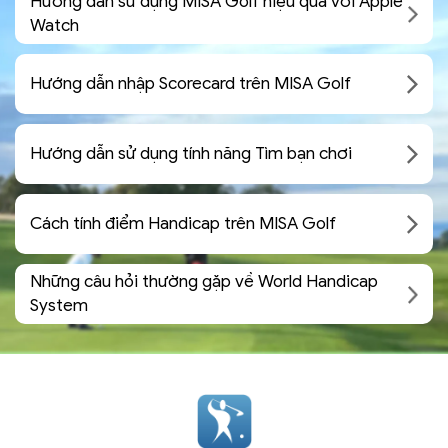
Hướng dẫn sử dụng MISA Golf hiệu quả với Apple
Watch
Hướng dẫn nhập Scorecard trên MISA Golf
Hướng dẫn sử dụng tính năng Tìm bạn chơi
Cách tính điểm Handicap trên MISA Golf
Những câu hỏi thường gặp về World Handicap
System