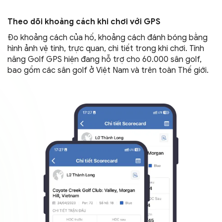
Theo dõi khoảng cách khi chơi với GPS
Đo khoảng cách của hố, khoảng cách đánh bóng bằng
hình ảnh vệ tinh, trực quan, chi tiết trong khi chơi. Tính
năng Golf GPS hiện đang hỗ trợ cho 60.000 sân golf,
bao gồm các sân golf ở Việt Nam và trên toàn Thế giới.