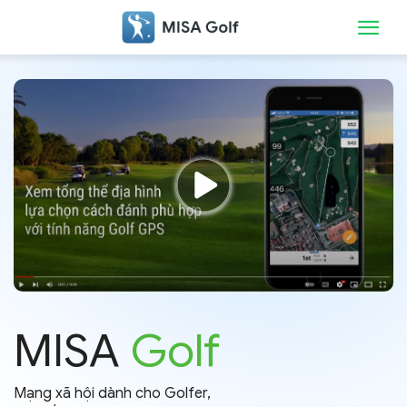
MISA
Golf
Mạng xã hội dành cho Golfer,