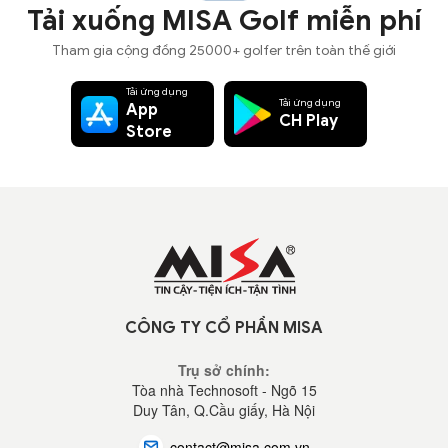
Tải xuống MISA Golf miễn phí
Tham gia cộng đồng 25000+ golfer trên toàn thế giới
Tải ứng dụng
Tải ứng dụng
App
CH Play
Store
CÔNG TY CỔ PHẦN MISA
Trụ sở chính:
Tòa nhà Technosoft - Ngõ 15
Duy Tân, Q.Cầu giấy, Hà Nội
contact@misa.com.vn