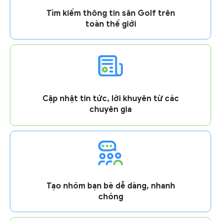
Tìm kiếm thông tin sân Golf trên
toàn thế giới
Cập nhật tin tức, lời khuyên từ các
chuyên gia
Tạo nhóm bạn bè dễ dàng, nhanh
chóng