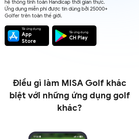
hệ thống tính toán Handicap thời gian thực.
Ứng dụng miễn phí được tin dùng bởi 25000+
Golfer trên toàn thế giới.
Tải ứng dụng
Tải ứng dụng
App
CH Play
Store
Điều gì làm MISA Golf khác
biệt với những ứng dụng golf
khác?